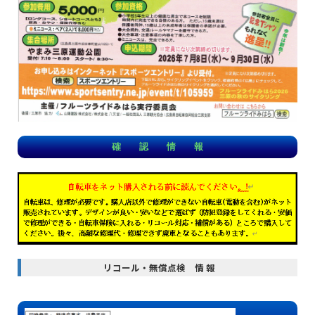
確 認 情 報
リコール・無償点検 情 報