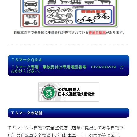
ＴＳマークＱ＆Ａ
ＴＳマーク専用 事故受付け専用電話番号 0120-203-219 に
おかけください。
ＴＳマークの貼付
ＴＳマークは自転車安全整備店（店章が提出してある自転車
店）の自転車安全整備士が自転車ユーザーの求め等に応じ、