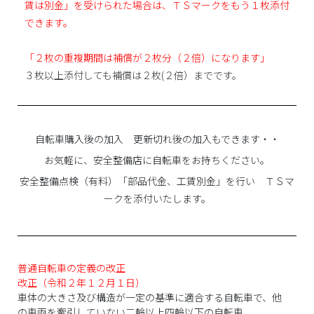
賃は別金」を受けられた場合は、ＴＳマークをもう１枚添付
できます。
「２枚の重複期間は補償が２枚分（２倍）になります」
３枚以上添付しても補償は２枚(２倍）までです。
自転車購入後の加入 更新切れ後の加入もできます・・
お気軽に、安全整備店に自転車をお持ちください。
安全整備点検（有料）「部品代金、工賃別金」を行い ＴＳマ
ークを添付いたします。
普通自転車の定義の改正
改正（令和２年１２月１日）
車体の大きさ及び構造が一定の基準に適合する自転車で、他
の車両を牽引していない二輪以上四輪以下の自転車