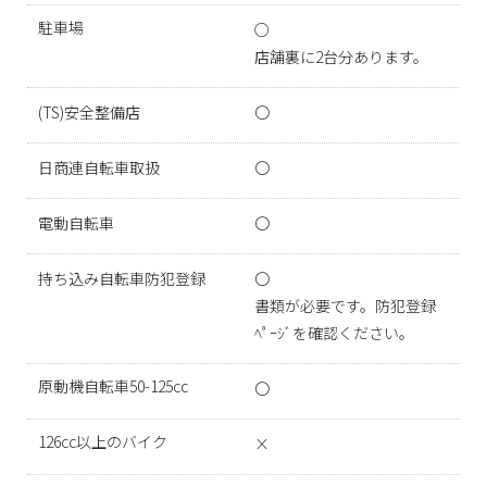
駐車場
○
店舗裏に2台分あります。
(TS)安全整備店
〇
日商連自転車取扱
〇
電動自転車
〇
持ち込み自転車防犯登録
〇
書類が必要です。防犯登録
ﾍﾟｰｼﾞを確認ください。
原動機自転車50-125cc
〇
126cc以上のバイク
×