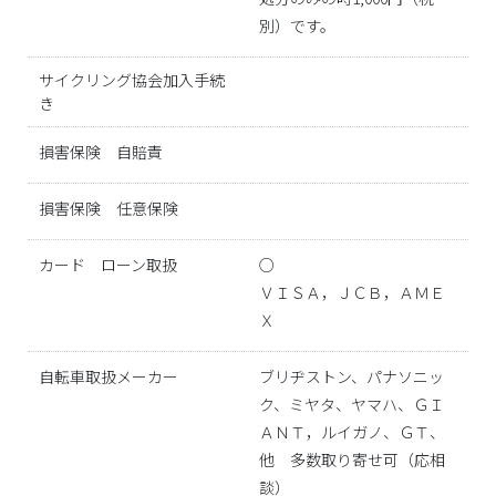
別）です。
サイクリング協会加入手続
き
損害保険 自賠責
損害保険 任意保険
カード ローン取扱
○
ＶＩＳＡ，ＪＣＢ，ＡＭＥ
Ｘ
自転車取扱メーカー
ブリヂストン、パナソニッ
ク、ミヤタ、ヤマハ、ＧＩ
ＡＮＴ，ルイガノ、ＧＴ、
他 多数取り寄せ可（応相
談）