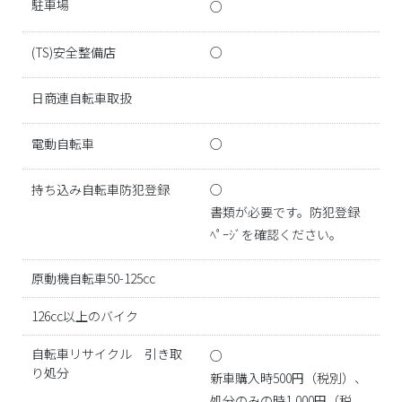
駐車場
○
(TS)安全整備店
○
日商連自転車取扱
電動自転車
○
持ち込み自転車防犯登録
○
書類が必要です。防犯登録
ﾍﾟｰｼﾞを確認ください。
原動機自転車50-125cc
126cc以上のバイク
自転車リサイクル 引き取
○
り処分
新車購入時500円（税別）、
処分のみの時1,000円（税