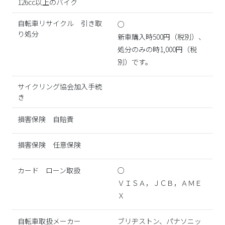
126cc以上のバイク
自転車リサイクル 引き取
○
り処分
新車購入時500円（税別）、
処分のみの時1,000円（税
別）です。
サイクリング協会加入手続
き
損害保険 自賠責
損害保険 任意保険
カード ローン取扱
○
ＶＩＳＡ，ＪＣＢ，ＡＭＥ
Ｘ
自転車取扱メーカー
ブリヂストン、パナソニッ