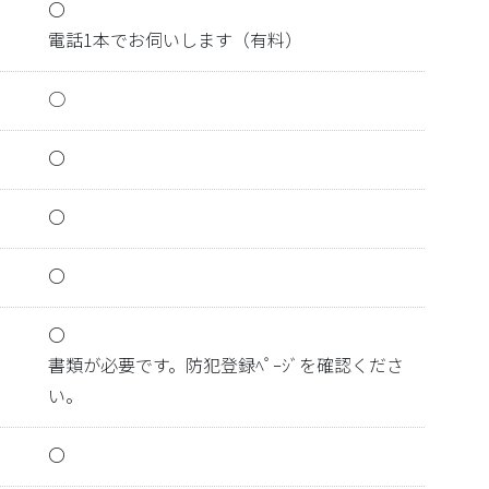
〇
電話1本でお伺いします（有料）
○
〇
〇
〇
〇
書類が必要です。防犯登録ﾍﾟｰｼﾞを確認くださ
い。
〇