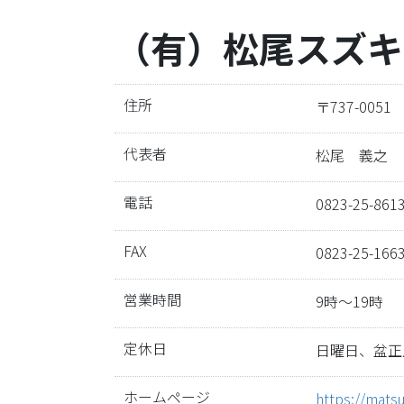
（有）松尾スズキ
住所
〒737-00
代表者
松尾 義之
電話
0823-25-861
FAX
0823-25-166
営業時間
9時～19時
定休日
日曜日、盆正
ホームページ
https://matsu