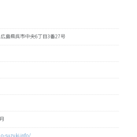
51 広島県呉市中央6丁目3番27号
3
3
月
o-suzuki.info/